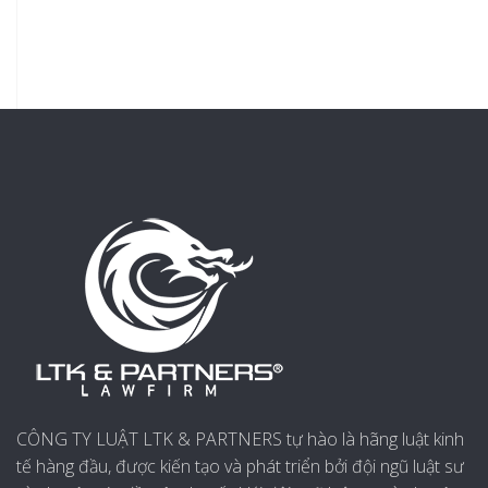
CÔNG TY LUẬT LTK & PARTNERS tự hào là hãng luật kinh
tế hàng đầu, được kiến tạo và phát triển bởi đội ngũ luật sư