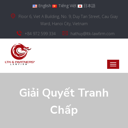
English
Tiếng Việt
日本語
Floor 6, Viet A Building, No. 9, Duy Tan Street, Cau Giay
Ward, Hanoi City, Vietnam
+84 972 599 334
hathuy@ltk-lawfirm.com
Giải Quyết Tranh
Chấp