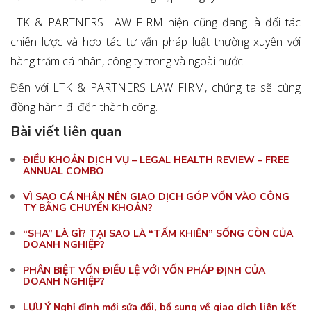
LTK & PARTNERS LAW FIRM hiện cũng đang là đối tác
chiến lược và hợp tác tư vấn pháp luật thường xuyên với
hàng trăm cá nhân, công ty trong và ngoài nước.
Đến với LTK & PARTNERS LAW FIRM, chúng ta sẽ cùng
đồng hành đi đến thành công.
Bài viết liên quan
ĐIỀU KHOẢN DỊCH VỤ – LEGAL HEALTH REVIEW – FREE
ANNUAL COMBO
VÌ SAO CÁ NHÂN NÊN GIAO DỊCH GÓP VỐN VÀO CÔNG
TY BẰNG CHUYỂN KHOẢN?
“SHA” LÀ GÌ? TẠI SAO LÀ “TẤM KHIÊN” SỐNG CÒN CỦA
DOANH NGHIỆP?
PHÂN BIỆT VỐN ĐIỀU LỆ VỚI VỐN PHÁP ĐỊNH CỦA
DOANH NGHIỆP?
LƯU Ý Nghị định mới sửa đổi, bổ sung về giao dịch liên kết