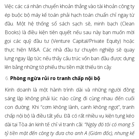
Việc các cá nhân chuyển khoản thẳng vào tài khoản công ty
ép buộc bộ máy kế toán phải hạch toán chuẩn chỉ ngay từ
đầu. Một hệ thống sổ sách sạch sẽ, minh bạch (Clean
Books) là điều kiện tiên quyết nếu sau này bạn muốn mời
gọi các quỹ đầu tư (Venture Capital/Private Equity) hoặc
thực hiện M&A. Các nhà đầu tư chuyên nghiệp sẽ quay
lưng ngay lập tức nếu thấy cấu trúc vốn ban đầu được dựng
lên bằng những tờ phiếu thu tiền mặt thiếu tin cậy.
Phòng ngừa rủi ro tranh chấp nội bộ
Kinh doanh là một hành trình dài và những người đồng
sáng lập không phải lúc nào cũng đi cùng nhau đến cuối
con đường. Khi “cơm không lành, canh không ngọt”, tranh
chấp nội bộ là điều tất yếu. Đã có rất nhiều vụ kiện tụng kéo
dài tại Tòa án kinh tế chỉ vì tranh cãi:
“Ngày đó tôi có mang 5
tỷ tiền mặt đến công ty đưa cho anh A (Giám đốc), nhưng kế