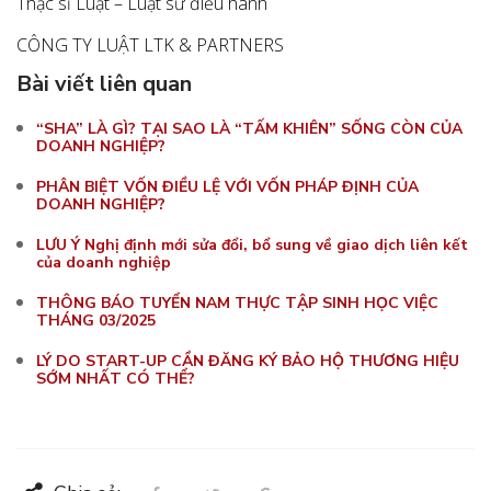
Thạc sĩ Luật – Luật sư điều hành
CÔNG TY LUẬT LTK & PARTNERS
Bài viết liên quan
“SHA” LÀ GÌ? TẠI SAO LÀ “TẤM KHIÊN” SỐNG CÒN CỦA
DOANH NGHIỆP?
PHÂN BIỆT VỐN ĐIỀU LỆ VỚI VỐN PHÁP ĐỊNH CỦA
DOANH NGHIỆP?
LƯU Ý Nghị định mới sửa đổi, bổ sung về giao dịch liên kết
của doanh nghiệp
THÔNG BÁO TUYỂN NAM THỰC TẬP SINH HỌC VIỆC
THÁNG 03/2025
LÝ DO START-UP CẦN ĐĂNG KÝ BẢO HỘ THƯƠNG HIỆU
SỚM NHẤT CÓ THỂ?