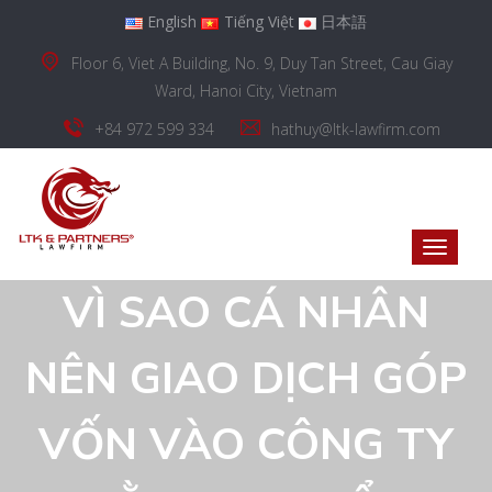
English
Tiếng Việt
日本語
Floor 6, Viet A Building, No. 9, Duy Tan Street, Cau Giay
Ward, Hanoi City, Vietnam
+84 972 599 334
hathuy@ltk-lawfirm.com
VÌ SAO CÁ NHÂN
NÊN GIAO DỊCH GÓP
VỐN VÀO CÔNG TY