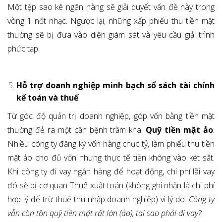
Một tệp sao kê ngân hàng sẽ giải quyết vấn đề này trong
vòng 1 nốt nhạc. Ngược lại, những xấp phiếu thu tiền mặt
thường sẽ bị đưa vào diện giám sát và yêu cầu giải trình
phức tạp.
Hỗ trợ doanh nghiệp minh bạch sổ sách tài chính
kế toán và thuế
Từ góc độ quản trị doanh nghiệp, góp vốn bằng tiền mặt
thường đẻ ra một căn bệnh trầm kha:
Quỹ tiền mặt ảo
.
Nhiều công ty đăng ký vốn hàng chục tỷ, làm phiếu thu tiền
mặt ảo cho đủ vốn nhưng thực tế tiền không vào két sắt.
Khi công ty đi vay ngân hàng để hoạt động, chi phí lãi vay
đó sẽ bị cơ quan Thuế xuất toán (không ghi nhận là chi phí
hợp lý để trừ thuế thu nhập doanh nghiệp) vì lý do:
Công ty
vẫn còn tồn quỹ tiền mặt rất lớn (ảo), tại sao phải đi vay?