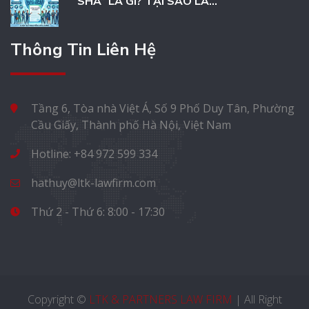
“SHA” LÀ GÌ? TẠI SAO LÀ...
Thông Tin Liên Hệ
Tầng 6, Tòa nhà Việt Á, Số 9 Phố Duy Tân, Phường
Cầu Giấy, Thành phố Hà Nội, Việt Nam
Hotline: +84 972 599 334
hathuy@ltk-lawfirm.com
Thứ 2 - Thứ 6: 8:00 - 17:30
Copyright ©
LTK & PARTNERS LAW FIRM
| All Right