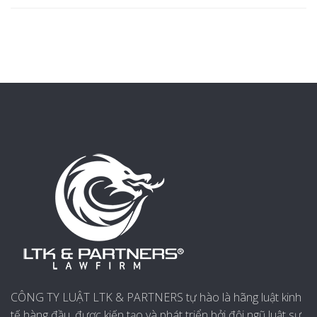
CÔNG TY LUẬT LTK & PARTNERS tự hào là hãng luật kinh
tế hàng đầu, được kiến tạo và phát triển bởi đội ngũ luật sư