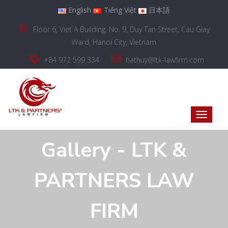
English
Tiếng Việt
日本語
Floor 6, Viet A Building, No. 9, Duy Tan Street, Cau Giay
Ward, Hanoi City, Vietnam
+84 972 599 334
hathuy@ltk-lawfirm.com
Gallery - LTK &
PARTNERS LAW
FIRM