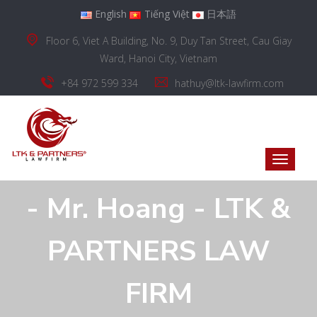
English
Tiếng Việt
日本語
Floor 6, Viet A Building, No. 9, Duy Tan Street, Cau Giay
Ward, Hanoi City, Vietnam
+84 972 599 334
hathuy@ltk-lawfirm.com
- Mr. Hoang - LTK &
PARTNERS LAW
FIRM