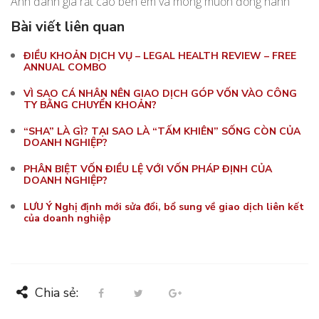
Anh đánh giá rất cao bên em và mong muốn đồng hành
Bài viết liên quan
ĐIỀU KHOẢN DỊCH VỤ – LEGAL HEALTH REVIEW – FREE
ANNUAL COMBO
VÌ SAO CÁ NHÂN NÊN GIAO DỊCH GÓP VỐN VÀO CÔNG
TY BẰNG CHUYỂN KHOẢN?
“SHA” LÀ GÌ? TẠI SAO LÀ “TẤM KHIÊN” SỐNG CÒN CỦA
DOANH NGHIỆP?
PHÂN BIỆT VỐN ĐIỀU LỆ VỚI VỐN PHÁP ĐỊNH CỦA
DOANH NGHIỆP?
LƯU Ý Nghị định mới sửa đổi, bổ sung về giao dịch liên kết
của doanh nghiệp
Chia sẻ: