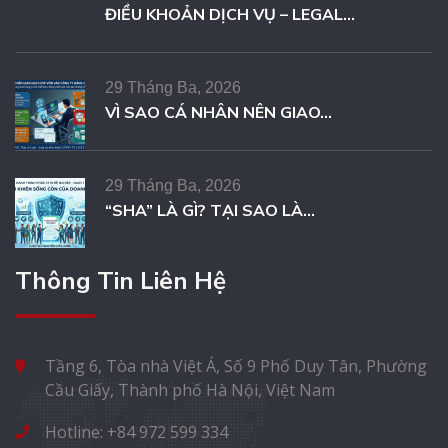
ĐIỀU KHOẢN DỊCH VỤ – LEGAL...
29 Tháng Ba, 2026
VÌ SAO CÁ NHÂN NÊN GIAO...
29 Tháng Ba, 2026
“SHA” LÀ GÌ? TẠI SAO LÀ...
Thông Tin Liên Hệ
Tầng 6, Tòa nhà Việt Á, Số 9 Phố Duy Tân, Phường
Cầu Giấy, Thành phố Hà Nội, Việt Nam
Hotline: +84 972 599 334