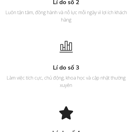
Lí do số 2
Luôn tận tâm, đồng hành và nỗ lực mỗi ngày vì lợi ích khách
hàng
Lí do số 3
Làm việc tích cực, chủ động, khoa học và cập nhật thường
xuyên