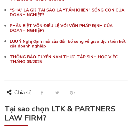
“SHA” LÀ GÌ? TẠI SAO LÀ “TẤM KHIÊN” SỐNG CÒN CỦA
DOANH NGHIỆP?
PHÂN BIỆT VỐN ĐIỀU LỆ VỚI VỐN PHÁP ĐỊNH CỦA
DOANH NGHIỆP?
LƯU Ý Nghị định mới sửa đổi, bổ sung về giao dịch liên kết
của doanh nghiệp
THÔNG BÁO TUYỂN NAM THỰC TẬP SINH HỌC VIỆC
THÁNG 03/2025
Chia sẻ:
Tại sao chọn LTK & PARTNERS
LAW FIRM?