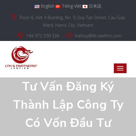
English
Tiếng Việt
日本語
Floor 6, Viet A Building, No. 9, Duy Tan Street, Cau Giay
Ward, Hanoi City, Vietnam
+84 972 599 334
hathuy@ltk-lawfirm.com
Tư Vấn Đăng Ký
Thành Lập Công Ty
Có Vốn Đầu Tư