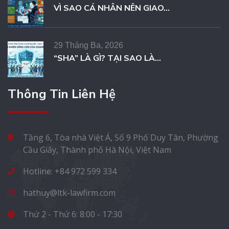
VÌ SAO CÁ NHÂN NÊN GIAO...
29 Tháng Ba, 2026
“SHA” LÀ GÌ? TẠI SAO LÀ...
Thông Tin Liên Hệ
Tầng 6, Tòa nhà Việt Á, Số 9 Phố Duy Tân, Phường
Cầu Giấy, Thành phố Hà Nội, Việt Nam
Hotline: +84 972 599 334
hathuy@ltk-lawfirm.com
Thứ 2 - Thứ 6: 8:00 - 17:30